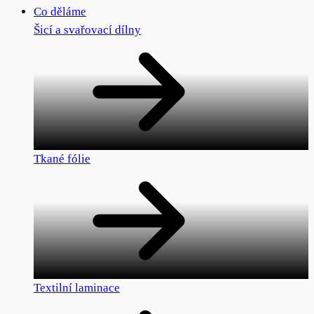
Co děláme
Šicí a svařovací dílny
Tkané fólie
Textilní laminace