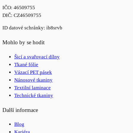
IČO: 46509755
DIČ: CZ46509755
ID datové schránky: ib8srvb
Mohlo by se hodit
Šicí a svařovací dílny
Tkané fólie
Vázací PET pásek
Nánosové tkaniny
Textilní laminace
Technické tkaniny
Další informace
Blog
Kariéra