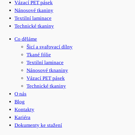
Vázací PET pásek
Nánosové tkaniny
Textilní laminace
Technické tkaniny
Co děláme
Šicí a svařovací dílny
Tkané fólie
Textilní laminace
Nánosové tknaniny
Vázací PET pásek
Technické tkaniny
O nás
Blog
Kontakty
Kariéra
Dokumenty ke stažení