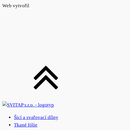
Web vytvořil
Šicí a svařovací dílny
Tkané fólie