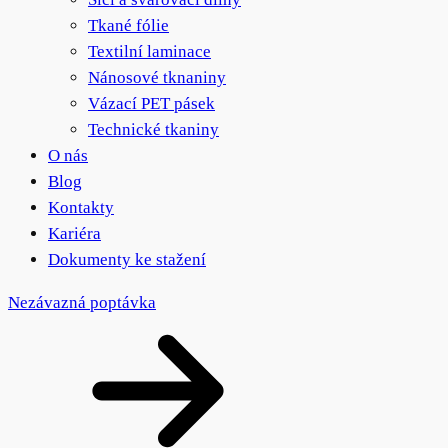
Tkané fólie
Textilní laminace
Nánosové tknaniny
Vázací PET pásek
Technické tkaniny
O nás
Blog
Kontakty
Kariéra
Dokumenty ke stažení
Nezávazná poptávka