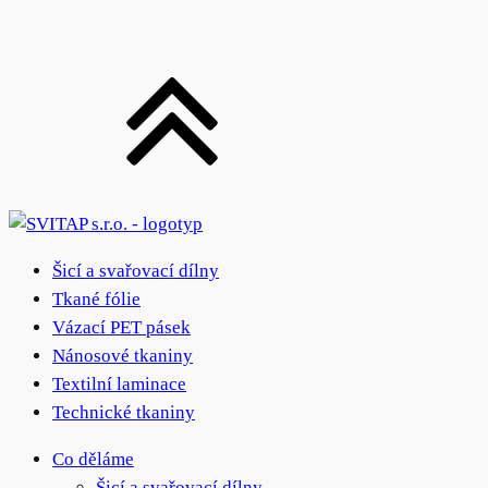
Šicí a svařovací dílny
Tkané fólie
Vázací PET pásek
Nánosové tkaniny
Textilní laminace
Technické tkaniny
Co děláme
Šicí a svařovací dílny