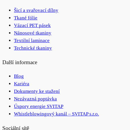
Šicí a svařovací dílny
Tkané fólie
Vázací PET pásek
Nánosové tkaniny
Textilní laminace
Technické tkaniny
Další informace
Blog
Kariéra
Dokumenty ke stažení
Nezávazná poptávka
Úspory energie SVITAP
Whistleblowingový kanál – SVITAP s.r.o.
Sociální sítě