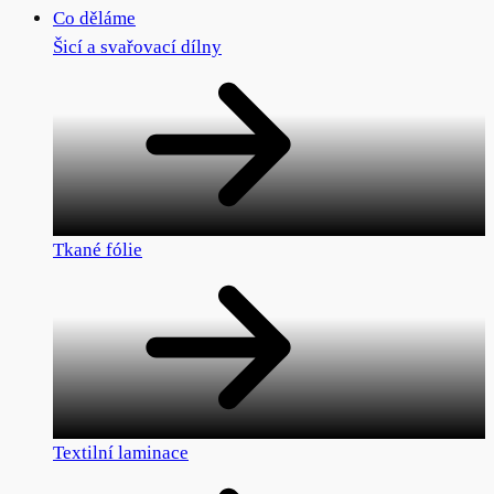
Co děláme
Šicí a svařovací dílny
Tkané fólie
Textilní laminace