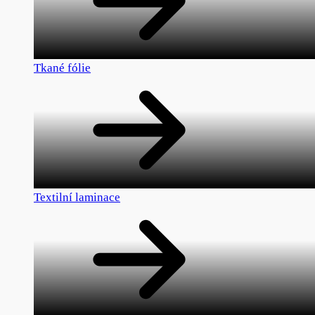
Tkané fólie
Textilní laminace