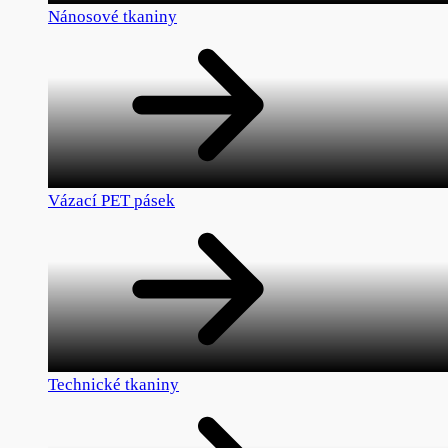
Nánosové tkaniny
Vázací PET pásek
Technické tkaniny